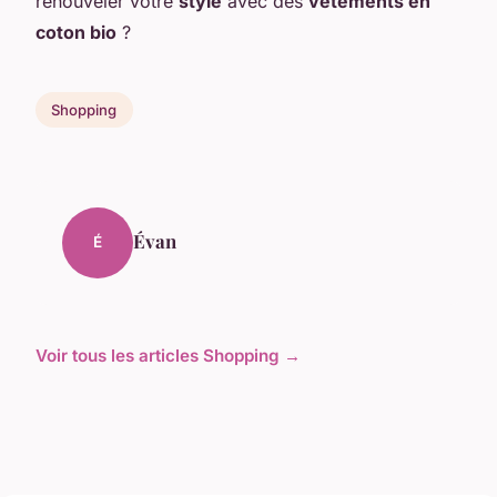
renouveler votre
style
avec des
vêtements en
coton bio
?
Shopping
Évan
É
Voir tous les articles Shopping →