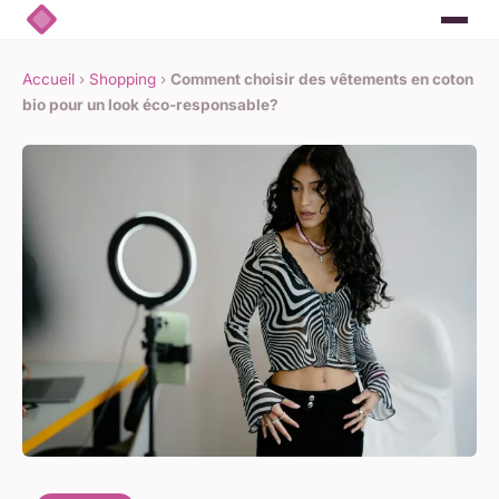
Accueil
›
Shopping
›
Comment choisir des vêtements en coton
bio pour un look éco-responsable?